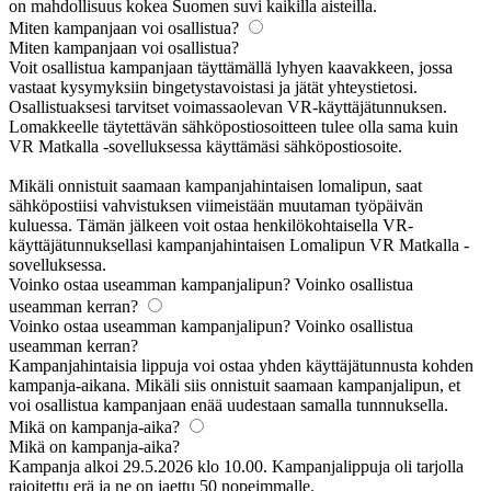
on mahdollisuus kokea Suomen suvi kaikilla aisteilla.
Miten kampanjaan voi osallistua?
Miten kampanjaan voi osallistua?
Voit osallistua kampanjaan täyttämällä lyhyen kaavakkeen, jossa
vastaat kysymyksiin bingetystavoistasi ja jätät yhteystietosi.
Osallistuaksesi tarvitset voimassaolevan VR-käyttäjätunnuksen.
Lomakkeelle täytettävän sähköpostiosoitteen tulee olla sama kuin
VR Matkalla -sovelluksessa käyttämäsi sähköpostiosoite.
Mikäli onnistuit saamaan kampanjahintaisen lomalipun, saat
sähköpostiisi vahvistuksen viimeistään muutaman työpäivän
kuluessa. Tämän jälkeen voit ostaa henkilökohtaisella VR-
käyttäjätunnuksellasi kampanjahintaisen Lomalipun VR Matkalla -
sovelluksessa.
Voinko ostaa useamman kampanjalipun? Voinko osallistua
useamman kerran?
Voinko ostaa useamman kampanjalipun? Voinko osallistua
useamman kerran?
Kampanjahintaisia lippuja voi ostaa yhden käyttäjätunnusta kohden
kampanja-aikana. Mikäli siis onnistuit saamaan kampanjalipun, et
voi osallistua kampanjaan enää uudestaan samalla tunnnuksella.
Mikä on kampanja-aika?
Mikä on kampanja-aika?
Kampanja alkoi 29.5.2026 klo 10.00. Kampanjalippuja oli tarjolla
rajoitettu erä ja ne on jaettu 50 nopeimmalle.