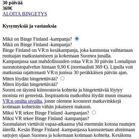
30 päivää
369
€
ALOITA BINGETYS
Kysymyksiä ja vastauksia
Mikä on Binge Finland -kampanja?
Mikä on Binge Finland -kampanja?
Binge Finland on VR:n kesäkampanja, joka kannustaa vaihtamaan
ruutuajan matkustamiseen ja kokemaan Suomea junalla.
Kampanjassa saat mahdollisuuden ostaa VR:n 30 päivän Lomalipun
suoratoistopalvelun hintaan 9,90 € (normaalisti 369 €). Lipulla voit
matkustaa rajattomasti VR:n junissa 30 peräkkäisen päivän ajan.
Miten löydän bingetettävää?
Miten löydän bingetettävää?
Suomi on täynnä kiinnostavia kohteita ja bingetettävää löytyy
monista eri genreistä. Inspiraatiota matkoihisi löydät muun muassa
VR:n omilta sivuilta
, jonne olemme koonneet matkavinkkejä
kotimaan kohteisiin vähän jokaiseen makuun.
Miksi VR tekee Binge Finland -kampanjan?
Miksi VR tekee Binge Finland -kampanjan?
Suomalaiset viettävät vapaa-aikaansa yhä enemmän kotona ruutujen
äärellä. Kesän Binge Finland -kampanjassa kannustetaan ahmimaan
sarjojen sijaan Suomea ja kokemaan kotimaan kohteita. Kesäloma