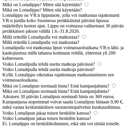
Mikä on Lomalippu? Miten sitä käytetään?
Mikä on Lomalippu? Miten sitä käytetään?
Lomalippu on VR:n lipputuote, jolla voi matkustaa rajattomasti
VR:n junilla koko Suomessa peräkkäisinä päivinä lipussa
määritellyn keston ajan. Lippu on voimassa valitsemasi 30 päivän
peräkkäisen jakson välillä 1.6.-31.8.2026.
Millä reiteillä Lomalipulla voi matkustaa?
Millä reiteillä Lomalipulla voi matkustaa?
Lomalipulla voi matkustaa lipun voimassaoloaikana VR:n lähi- ja
kaukojunissa millä tahansa kotimaan reitillä, yhteensä yli 200
kohteeseen.
Voiko Lomalipulla tehdä useita matkoja päivässä?
Voiko Lomalipulla tehdä useita matkoja päivässä?
Kyllä. Lomalippu oikeuttaa rajattomaan matkustamiseen sen
voimassaoloaikana.
Mikä on Lomalipun normaali hinta? Entä kampanjahinta?
Mikä on Lomalipun normaali hinta? Entä kampanjahinta?
Aikuisen 30 päivän Lomalipun normaali hinta on 369 euroa.
Kampanjassa nopeimmat voivat saada Lomalipun hintaan 9,90 €,
mikä vastaa keskimääräisen suoratoistopalvelun kuukausihintaa.
Voiko Lomalipun jakaa toisen henkilön kanssa?
Voiko Lomalipun jakaa toisen henkilön kanssa?
Ei. Lomalippu on henkilökohtainen, eikä sitä voi siirtää toiselle.